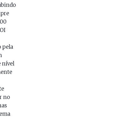
subindo
mpre
100
OI
 pela
m
 nível
mente
te
r no
nas
lema