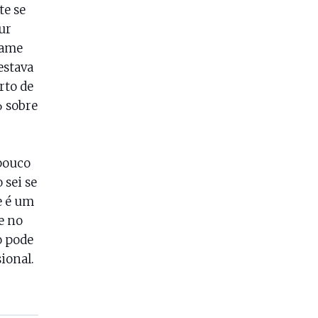
te se
ur
xame
estava
rto de
% sobre
pouco
 sei se
e é um
e no
o pode
ional.