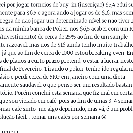
i por jogar torneios de buy-in (inscrição) $3,4 e fui 
ente para $6,5 e agora ando a jogar os de $16, mas se
regra de não jogar um determinado nível se não tiver 
s na minha banca de Poker. nos $6,5 acabei com um R
/Investimento) de cerca de 25% ao fim de um sample
te razoavel, mas nos de $16 ainda tenho muito trabalho
, já que ao fim de cerca de 1000 estou breaking even. E
 de planos a curto prazo pretend, o estar a lucrar neste
 final de Fevereiro. Tirando o poker, tenho ido regular
ásio e perdi cerca de 5KG em Janeiro com uma dieta
vamente saudavel, o que penso ser um resultado bastan
atório. Porém conclui esta semana que fiz mal em corta
 que sou viciado em café, pois ao fim de umas 3-4 sema
mar café sinto-me algo deprimido, mas vá, é um prob
lução fácil… tomar uns cafés por semana 😛
 Lumpur…