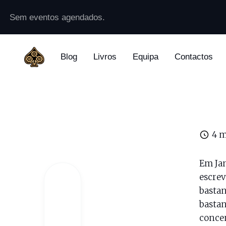
Sem eventos agendados.
Blog
Livros
Equipa
Contactos
4 m
Em Jan
escrev
bastan
bastan
concen