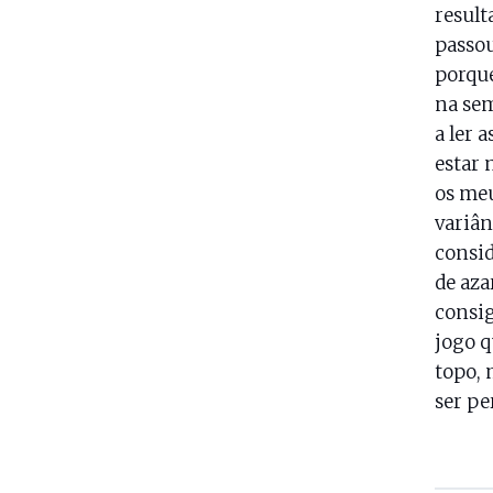
result
passou
porque
na sem
a ler 
estar 
os meu
variân
consid
de aza
consig
jogo q
topo, 
ser pe