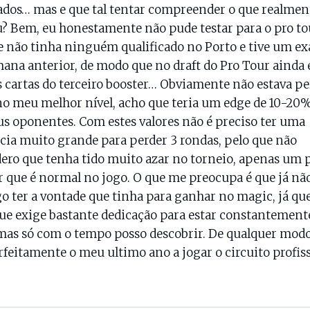
ados… mas e que tal tentar compreender o que realmen
? Bem, eu honestamente não pude testar para o pro to
 não tinha ninguém qualificado no Porto e tive um e
ana anterior, de modo que no draft do Pro Tour ainda 
as cartas do terceiro booster… Obviamente não estava pe
no meu melhor nível, acho que teria um edge de 10-20
s oponentes. Com estes valores não é preciso ter uma
cia muito grande para perder 3 rondas, pelo que não
ero que tenha tido muito azar no torneio, apenas um 
r que é normal no jogo. O que me preocupa é que já não
o ter a vontade que tinha para ganhar no magic, já qu
ue exige bastante dedicação para estar constantement
mas só com o tempo posso descobrir. De qualquer mod
rfeitamente o meu ultimo ano a jogar o circuito profiss