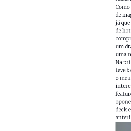
Como t
de mag
já que
de hot
compra
um dra
uma re
Na pr
teve b
o meu
intere
featur
oponen
deck e
anteri