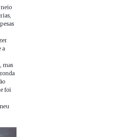
rneio
rias,
spesas
zer
 a
, mas
 ronda
ão
e foi
 meu