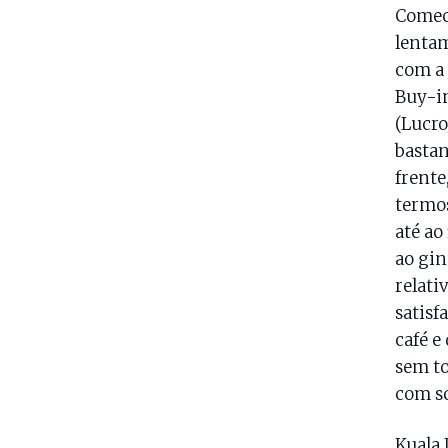
Comece
lentam
com a 
Buy-in
(Lucro
bastan
frente
termos
até ao
ao gin
relati
satisf
café e
sem to
com so
Kuala