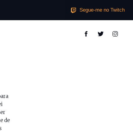
Segue-me no Twitch
para
i
ser
de de
s