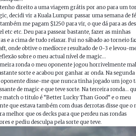
enho direito a uma viagem grátis por ano para um to
ic, decidi vir a Kuala Lumpur passar uma semana de fé
 também me pagam $1250 para vir, o que dá para as de
el etc etc. Deu para passear bastante, fazer as minhas
s e a cima de tudo relaxar. Fui no sábado ao torneio fa
ft, onde obtive o medíocre resultado de 0-3 e levou-me
flexão sobre o meu actual nível de magic…
imeira ronda o meu oponente jogou horrivelmente mal
astante sorte e acabou por ganhar ar onda. Na segunda
 oponente disse-me que nunca tinha jogado um jogo t
ssante de magic e que teve sorte. Na terceira ronda… qu
e match o titulo é “Better Lucky Than Good” e o meu
te que estava também com duas derrotas disse que o
ra melhor que os decks para que perdeu nas rondas
ores e pediu desculpa pela sorte que teve.