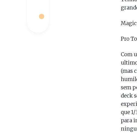
grande
Magi
Pro T
Com um
ultim
(mas c
humild
sem pe
deck s
experi
que 1/
para i
ningué