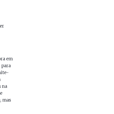
er
ora em
i para
mite-
a
s na
e
, mas