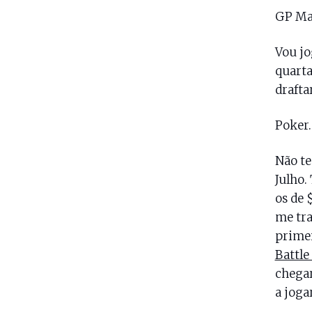
GP Ma
Vou jo
quarta
drafta
Poker
Não te
Julho.
os de 
me tra
primei
Battle
chega
a joga