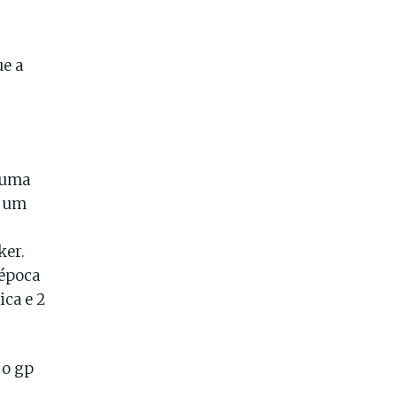
e a
nhuma
r um
ker.
 época
ca e 2
 o gp