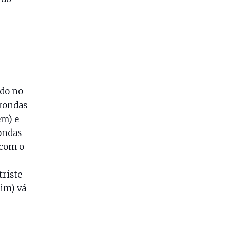
ado
no
 rondas
em) e
ondas
 com o
triste
mim) vá