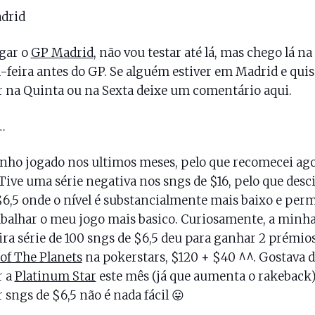
drid
gar o
GP Madrid
, não vou testar até lá, mas chego lá na
-feira antes do GP. Se alguém estiver em Madrid e quis
r na Quinta ou na Sexta deixe um comentário aqui.
…
nho jogado nos ultimos meses, pelo que recomecei ag
 Tive uma série negativa nos sngs de $16, pelo que desc
$6,5 onde o nível é substancialmente mais baixo e per
balhar o meu jogo mais basico. Curiosamente, a minh
ra série de 100 sngs de $6,5 deu para ganhar 2 prémio
 of The Planets
na pokerstars, $120 + $40 ^^. Gostava d
r a
Platinum Star
este mês (já que aumenta o rakeback)
r sngs de $6,5 não é nada fácil 😛