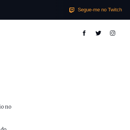
Segue-me no Twitch
io no
ido