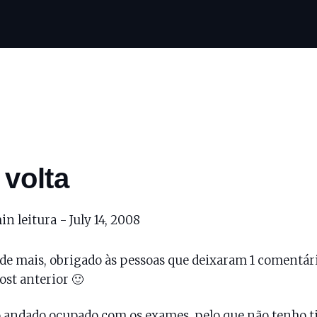
 volta
in leitura -
July 14, 2008
de mais, obrigado às pessoas que deixaram 1 comentár
st anterior 🙂
andado ocupado com os exames, pelo que não tenho t