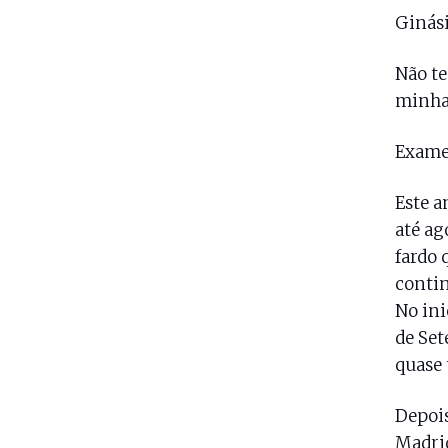
Ginás
Não te
minha 
Exam
Este a
até ag
fardo 
contin
No ini
de Set
quase 
Depois
Madrid