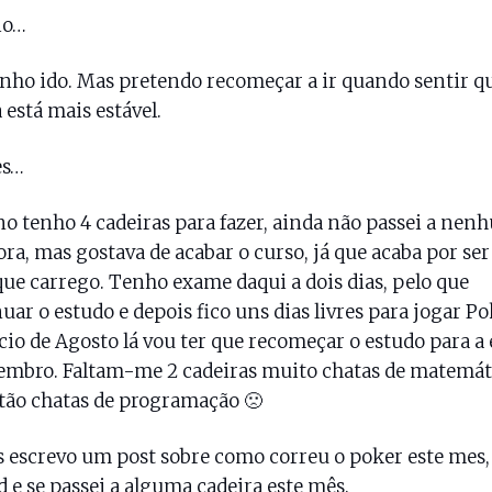
io…
nho ido. Mas pretendo recomeçar a ir quando sentir qu
está mais estável.
es…
no tenho 4 cadeiras para fazer, ainda não passei a ne
ora, mas gostava de acabar o curso, já que acaba por se
que carrego. Tenho exame daqui a dois dias, pelo que
uar o estudo e depois fico uns dias livres para jogar Po
cio de Agosto lá vou ter que recomeçar o estudo para a
embro. Faltam-me 2 cadeiras muito chatas de matemáti
tão chatas de programação 🙁
 escrevo um post sobre como correu o poker este mes,
 e se passei a alguma cadeira este mês.