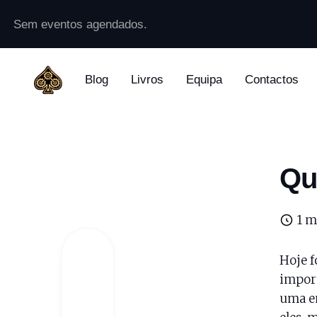
Sem eventos agendados.
Blog
Livros
Equipa
Contactos
Qu
1 m
Hoje f
import
uma em