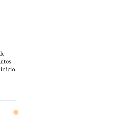
de
uitos
inicio