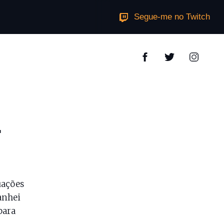
Segue-me no Twitch
…
uações
anhei
para