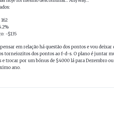
 mas hoje foi mesmo descomunal… Anyway…
ados:
 162
5.2%
o: -$135
 pensar em relação há questão dos pontos e vou deixar 
os torneiozitos dos pontos ao f-d-s. O plano é juntar m
 e trocar por um bónus de $4000 lá para Dezembro ou 
óximo ano.