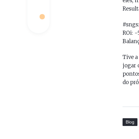
eles,
Result
#sngs:
ROi: -
Balanç
Tive a
jogar 
pontos
do pr
Blog