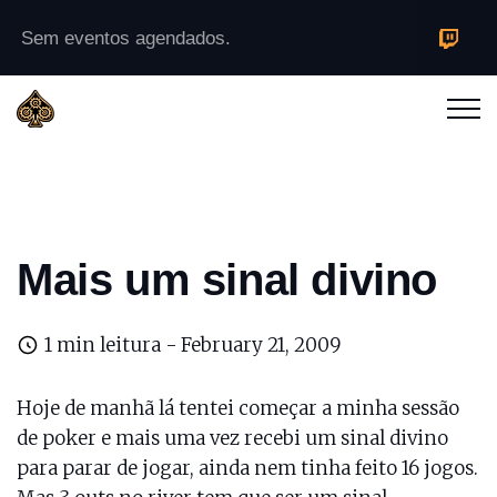
Sem eventos agendados.
Mais um sinal divino
1 min leitura -
February 21, 2009
Hoje de manhã lá tentei começar a minha sessão
de poker e mais uma vez recebi um sinal divino
para parar de jogar, ainda nem tinha feito 16 jogos.