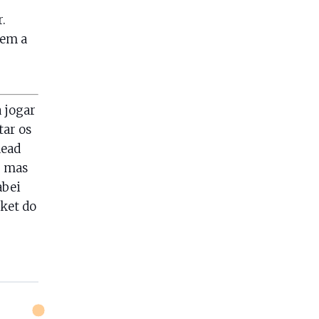
.
rem a
 jogar
tar os
dead
, mas
abei
cket do