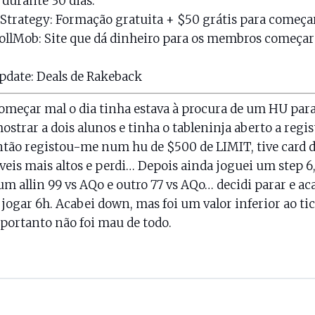
 durante 30 dias.
Strategy
: Formação gratuita + $50 grátis para começar
ollMob
: Site que dá dinheiro para os membros começa
pdate
: Deals de Rakeback
omeçar mal o dia tinha estava à procura de um HU para
ostrar a dois alunos e tinha o tableninja aberto a regis
então registou-me num hu de $500 de LIMIT, tive card 
veis mais altos e perdi… Depois ainda joguei um step 6
um allin 99 vs AQo e outro 77 vs AQo… decidi parar e ac
 jogar 6h. Acabei down, mas foi um valor inferior ao ti
 portanto não foi mau de todo.