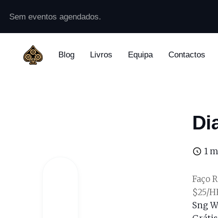
Sem eventos agendados.
Blog
Livros
Equipa
Contactos
Di
1 m
Faço R
$25/H
Sng W