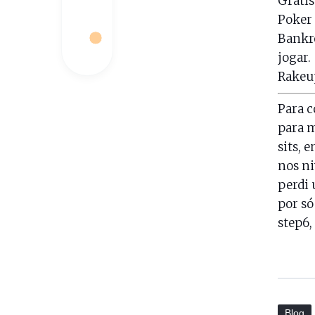
Grátis
Poker 
Bankr
jogar.
Rakeu
Para c
para m
sits, 
nos ni
perdi 
por só
step6,
Blog