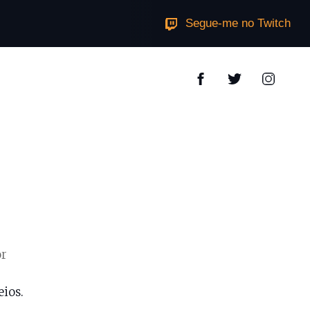
Segue-me no Twitch
or
eios.