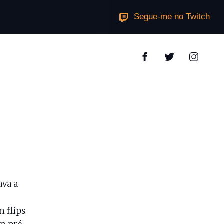
Segue-me no Twitch
ava a
n flips