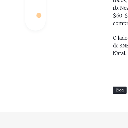
todos,
rb. Ne
$60-$1
compra
O lado
de SNE
Natal…
Blog