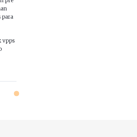
wn pré
man
s para
k vpps
o