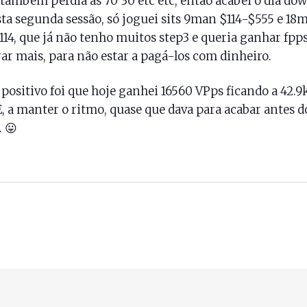
 também perdia as 70 30 etc etc, então acabei o dia do
sta segunda sessão, só joguei sits 9man $114-$555 e 18
14, que já não tenho muitos step3 e queria ganhar fpp
r mais, para não estar a pagá-los com dinheiro.
 positivo foi que hoje ganhei 16560 VPps ficando a 42.9
, a manter o ritmo, quase que dava para acabar antes d
 😛