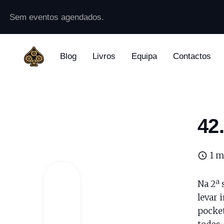
Sem eventos agendados.
Blog
Livros
Equipa
Contactos
42
1 m
Na 2ª 
levar 
pocket