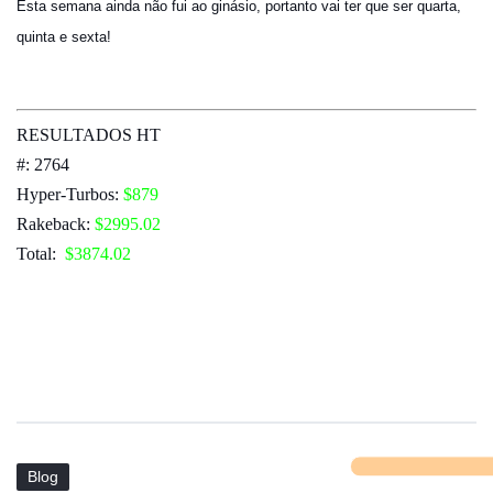
Esta semana ainda não fui ao ginásio, portanto vai ter que ser quarta,
quinta e sexta!
RESULTADOS HT
#: 2764
Hyper-Turbos:
$879
Rakeback
:
$2995.02
Total:
$3874.02
Blog