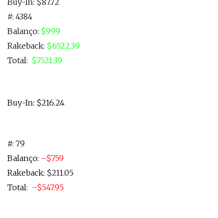
Buy-In: $87.72
#: 4384
Balanço:
$999
Rakeback
:
$6522.39
Total:
$7521.39
Buy-In: $216.24
#: 79
Balanço:
–
$759
Rakeback
:
$211.05
Total:
–
$547.95