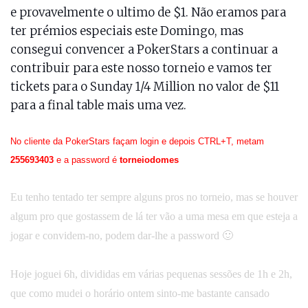
e provavelmente o ultimo de $1. Não eramos para
ter prémios especiais este Domingo, mas
consegui convencer a PokerStars a continuar a
contribuir para este nosso torneio e vamos ter
tickets para o Sunday 1/4 Million no valor de $11
para a final table mais uma vez.
No cliente da PokerStars façam login e depois CTRL+T, metam
255693403
e a password é
torneiodomes
Eu tenho tentado ter sempre alguns pros no torneio, mas se houver
algum pro que gostassem de lá ter vão a uma mesa em que esteja a
jogar e convidem-no, podem dar-lhe a password 🙂
Hoje joguei 6h, divididas em várias pequenas sessões de 1h e 2h,
que como mudei o horário ontem sinto-me bastante cansado