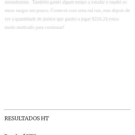
mentalmente. Também gastei algum tempo a estudar e mudei os
meus ranges um pouco. Comecei com uma má run, mas depois de
ver a quantidade de pontos que ganho a jogar $216.24 estou
muito motivado para continuar!
RESULTADOS HT