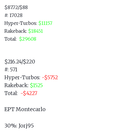
$87.72/$88
#: 17028
Hyper-Turbos:
$11157
Rakeback
:
$18451
Total:
$29608
$216.24/$220
#: 571
Hyper-Turbos:
-$5752
Rakeback
:
$1525
Total:
-$4227
EPT Montecarlo
30%: Jorj95