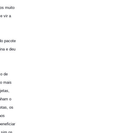
os muito
e vir a
do pacote
ina e deu
co de
co mais
jetas,
nham o
etas, os
aos
eneficiar
 sim os