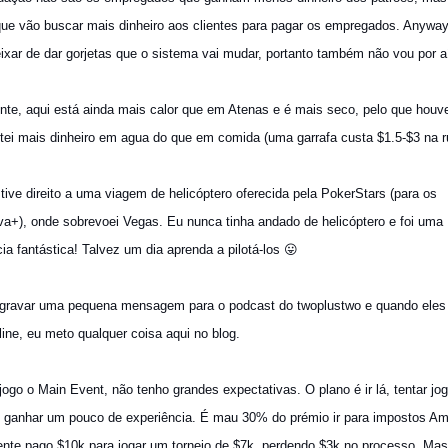
que vão buscar mais dinheiro aos clientes para pagar os empregados. Anywa
eixar de dar gorjetas que o sistema vai mudar, portanto também não vou por 
ente, aqui está ainda mais calor que em Atenas e é mais seco, pelo que houv
tei mais dinheiro em agua do que em comida (uma garrafa custa $1.5-$3 na r
ive direito a uma viagem de helicóptero oferecida pela PokerStars (para os
a+), onde sobrevoei Vegas. Eu nunca tinha andado de helicóptero e foi uma
ia fantástica! Talvez um dia aprenda a pilotá-los 😛
 gravar uma pequena mensagem para o podcast do twoplustwo e quando ele
line, eu meto qualquer coisa aqui no blog.
go o Main Event, não tenho grandes expectativas. O plano é ir lá, tentar jo
e ganhar um pouco de experiência. É mau 30% do prémio ir para impostos Am
nte pago $10k para jogar um torneio de $7k, perdendo $3k no processo. Ma