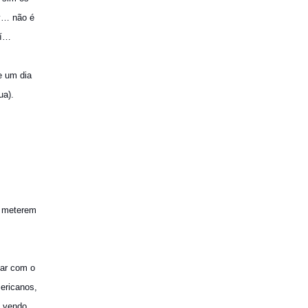
y… não é
aí…
e um dia
ua).
s meterem
gar com o
ericanos,
s vendo