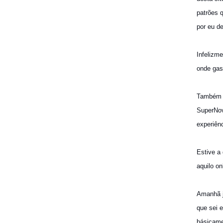
patrões 
por eu d
Infelizm
onde gas
Também t
SuperNov
experiênc
Estive a
aquilo on
Amanhã jo
que sei 
básicame