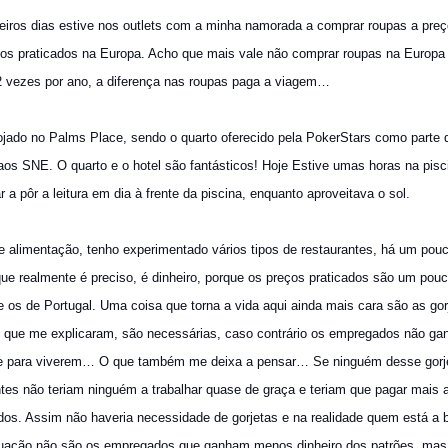
eiros dias estive nos outlets com a minha namorada a comprar roupas a preç
dos praticados na Europa. Acho que mais vale não comprar roupas na Europa 
2 vezes por ano, a diferença nas roupas paga a viagem…
lojado no Palms Place, sendo o quarto oferecido pela PokerStars como parte 
aos SNE. O quarto e o hotel são fantásticos! Hoje Estive umas horas na pisc
r a pôr a leitura em dia à frente da piscina, enquanto aproveitava o sol.
de alimentação, tenho experimentado vários tipos de restaurantes, há um pou
que realmente é preciso, é dinheiro, porque os preços praticados são um pou
 os de Portugal. Uma coisa que torna a vida aqui ainda mais cara são as gor
 que me explicaram, são necessárias, caso contrário os empregados não ga
te para viverem… O que também me deixa a pensar… Se ninguém desse gorj
ntes não teriam ninguém a trabalhar quase de graça e teriam que pagar mais 
os. Assim não haveria necessidade de gorjetas e na realidade quem está a b
tuação não são os empregados que ganham menos dinheiro dos patrões, mas