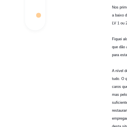
Nos prim
a baixo 
LV 1 ou 
Fiquei a
que dão 
para esta
A nível 
tudo. O 
caros que
mas pelo
suficien
restaura
empregad
desta si