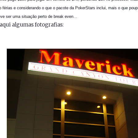
o férias e considerando o que o pacote da PokerStars inclui, mais o que poup
eve ser uma situação perto de break even…
aqui algumas fotografias: