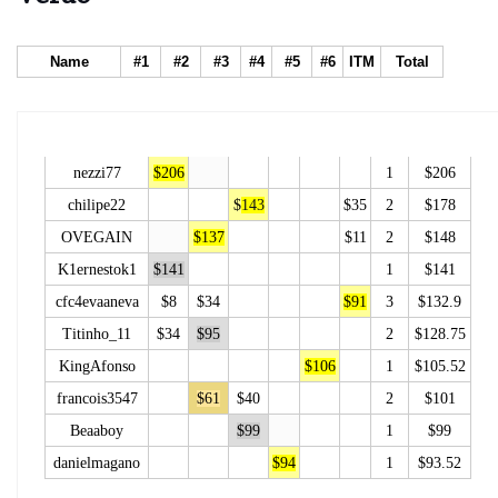
Name
#1
#2
#3
#4
#5
#6
ITM
Total
nezzi77
$206
1
$206
chilipe22
$
143
$35
2
$178
OVEGAIN
$137
$11
2
$148
K1ernestok1
$141
1
$141
cfc4evaaneva
$8
$34
$91
3
$132.9
Titinho_11
$34
$95
2
$128.75
KingAfonso
$106
1
$105.52
francois3547
$61
$40
2
$101
Beaaboy
$99
1
$99
danielmagano
$94
1
$93.52