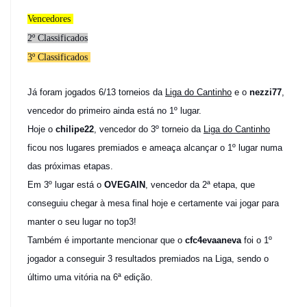
Vencedores
2º Classificados
3º Classificados
Já foram jogados 6/13 torneios da
Liga do Cantinho
e o
nezzi77
,
vencedor do primeiro ainda está no 1º lugar.
Hoje o
chilipe22
, vencedor do 3º torneio da
Liga do Cantinho
ficou nos lugares premiados e ameaça alcançar o 1º lugar numa
das próximas etapas.
Em 3º lugar está o
OVEGAIN
, vencedor da 2ª etapa, que
conseguiu chegar à mesa final hoje e certamente vai jogar para
manter o seu lugar no top3!
Também é importante mencionar que o
cfc4evaaneva
foi o 1º
jogador a conseguir 3 resultados premiados na Liga, sendo o
último uma vitória na 6ª edição.