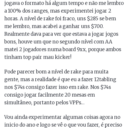
jogava o formato há algum tempo e não me lembro
a 100% dos ranges, mas experimentei jogar 2
horas. A nível de rake foi fraco, uns $285 se bem
me lembro, mas acabei a ganhar uns $700.
Realmente dava para ver que estava a jogar jogos
bons, houve um que no segundo nível com AA
matei 2 jogadores numa board 9xx, porque ambos
tinham top pair mau kicker!
Pode parecer bom a nível de rake para muita
gente, mas a realidade é que eu a fazer 12tabling
nos $74s consigo fazer isso em rake. Nos $74s
consigo jogar facilmente 20 mesas em
simultâneo, portanto pelos VPPs…
Vou ainda experimentar algumas coisas agora no
inicio do ano e logo se vê o que vou fazer, é preciso