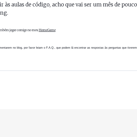
ir às aulas de código, acho que vai ser um mês de pouco
ng.
mbém jogar comigo no meu
HomeGame
entarem no blog, por favor leiam o
F.A.Q.
, que podem lá encontrar as respostas às perguntas que tiverem