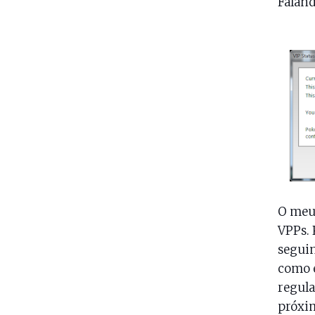
Falan
O meu 
VPPs. 
seguin
como e
regula
próxim