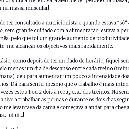
a consulta anterior. Para além de ter perdido na massa 
i na massa muscular!
de ter consultado a nutricionista e quando estava “só” a
o, sem grande cuidado com a alimentação, estava a per
ês, pelo que foi um grande aumento de produtividade
e-me alcançar os objectivos mais rapidamente.
ásio, como depois de ter mudado de horário, fiquei se
lo menos um dia de descanso entre cada treino (trein
mana), deu para aumentar um pouco a intensidade do
cios. Dá para sentir mesmo que o trabalho é mais intens
 vezes estou 1 ou 2 dois a recuperar dos treinos. Na se
a tive a trabalhar as pernas e durante os dois dias segu
 me levantava da cama e começava a andar para chega
a… ui ui…!