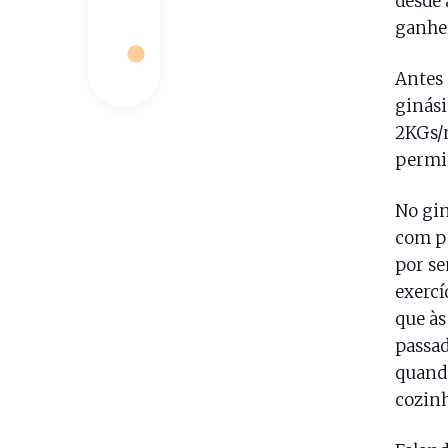
desde 
ganhe
Antes 
ginási
2KGs/m
permit
No gin
com pe
por se
exercí
que às
passad
quando
cozinh