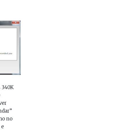
s 340K
e
ver
ndar”
mo no
 e