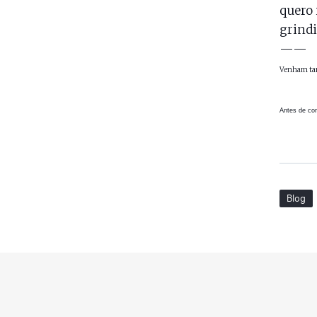
quero 
grindi
——
Venham ta
Antes de com
Blog