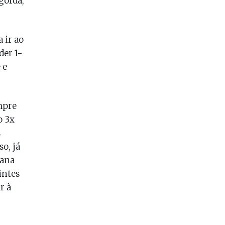
gorda,
 ir ao
der 1-
 e
mpre
o 3x
s
o, já
mana
intes
r à