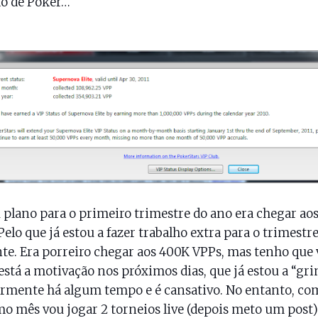
do de Poker…
plano para o primeiro trimestre do ano era chegar ao
Pelo que já estou a fazer trabalho extra para o trimestr
te. Era porreiro chegar aos 400K VPPs, mas tenho que 
stá a motivação nos próximos dias, que já estou a “gri
rmente há algum tempo e é cansativo. No entanto, co
o mês vou jogar 2 torneios live (depois meto um post)