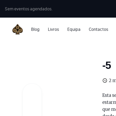
Sem eventos agendados.
Blog
Livros
Equipa
Contactos
-5
2 m
Esta s
estarm
que me