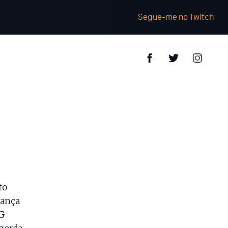
Segue-me no Twitch
to
lança
KG