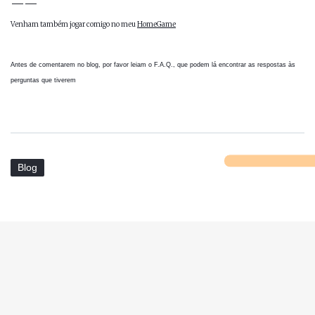
——
Venham também jogar comigo no meu
HomeGame
Antes de comentarem no blog, por favor leiam o
F.A.Q.
, que podem lá encontrar as respostas às
perguntas que tiverem
Blog