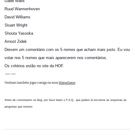
Gabe Walls
Ruud Warmenhoven
David Williams
Stuart Wright
Shouta Yasooka
Arnost Zidek
Deixem um comentário com os 5 nomes que acham mais justo. Eu vou
votar nos 5 nomes que mais aparecerem nos comentários.
Os critérios estão no
site da HOF
.
——
Venham também jogar comigo no meu
HomeGame
Antes de comentarem no blog, por favor leiam o
F.A.Q.
, que podem lá encontrar as respostas às
perguntas que tiverem