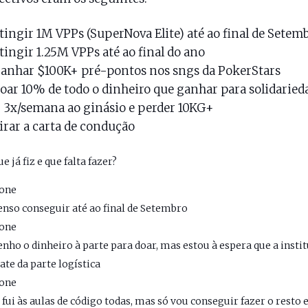
tingir 1M VPPs (SuperNova Elite) até ao final de Setem
tingir 1.25M VPPs até ao final do ano
anhar $100K+ pré-pontos nos sngs da PokerStars
oar 10% de todo o dinheiro que ganhar para solidaried
r 3x/semana ao ginásio e perder 10KG+
irar a carta de condução
e já fiz e que falta fazer?
one
enso conseguir até ao final de Setembro
one
enho o dinheiro à parte para doar, mas estou à espera que a insti
ate da parte logística
one
á fui às aulas de código todas, mas só vou conseguir fazer o resto