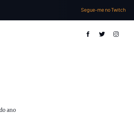
Segue-me no Twitch
 do ano