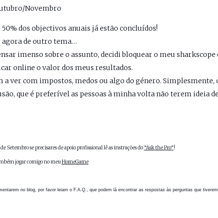
utubro/Novembro
, 50% dos objectivos anuais já estão concluídos!
 agora de outro tema…
nsar imenso sobre o assunto, decidi bloquear o meu sharkscope 
icar online o valor dos meus resultados.
 a ver com impostos, medos ou algo do género. Simplesmente, 
usão, que é preferível as pessoas à minha volta não terem ideia d
 de Setembro se precisares de apoio profissional lê as instruções do
“Ask the Pro”
!
mbém jogar comigo no meu
HomeGame
entarem no blog, por favor leiam o
F.A.Q.
, que podem lá encontrar as respostas às perguntas que tiverem