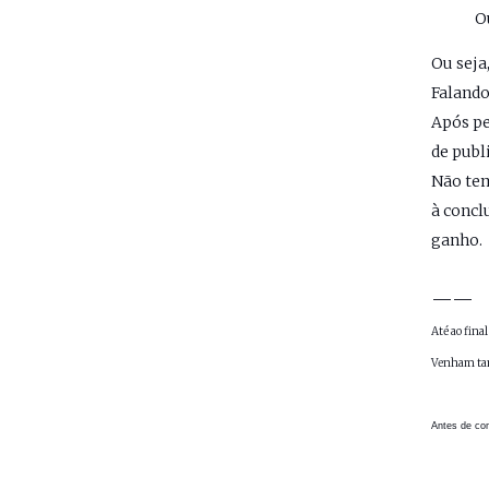
O
Ou seja
Falando
Após pe
de publ
Não tem
à concl
ganho.
——
Até ao final
Venham ta
Antes de com