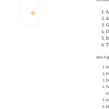
A
A
G
D
I
T
Que é qu
D
P
D
T
tr
D
J