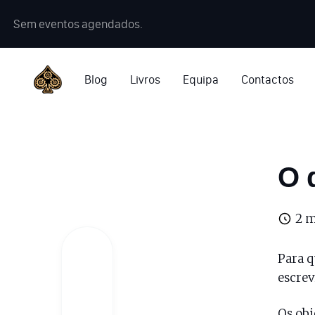
Sem eventos agendados.
Blog
Livros
Equipa
Contactos
O 
2 m
Para q
escrev
Os obj