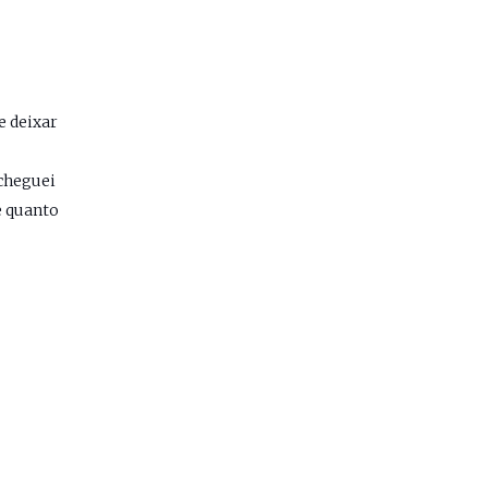
e deixar
cheguei
e quanto