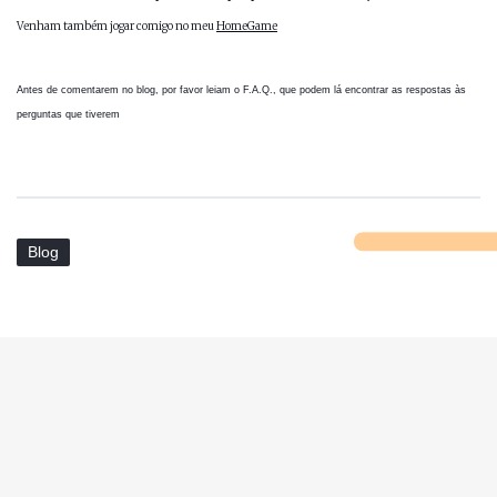
Venham também jogar comigo no meu
HomeGame
Antes de comentarem no blog, por favor leiam o
F.A.Q.
, que podem lá encontrar as respostas às
perguntas que tiverem
Blog