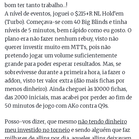
bom ter tanto trabalho…!
A nível de eventos, joguei o $215+R NL Hold’em
(Turbo). Começava-se com 40 Big Blinds e tinha
níveis de 5 minutos, bem rápido como eu gosto. O
plano era não fazer nenhum rebuy, visto não
querer investir muito em MTTs, pois não
pretendo jogar um volume suficientemente
grande para poder esperar resultados. Mas, se
sobrevivesse durante a primeira hora, ia fazer o
addon, visto ter valor extra (dão mais fichas por
menos dinheiro). Ainda cheguei às 10000 fichas,
das 2000 iniciais, mas acabei por perder ao fim de
50 minutos de jogo com AKo contra Q9s.
Posso-vos dizer, que mesmo
não tendo dinheiro
meu investido no torneio
e sendo alguém que faz
milhares de allins por dia, aqueles allins deixavam