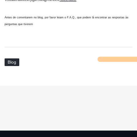
Antes de comentarem no blog, por favor leiam o
F.A.Q.
, que podem lá encontrar as respostas às
perguntas que tiverem
Blog