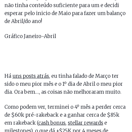
não tinha conteúdo suficiente para um e decidi
esperar pelo inicio de Maio para fazer um balanço
de Abril/do ano!
Gráfico Janeiro-Abril
Há
uns posts atrás
, eu tinha falado de Março ter
sido o meu pior mês e o 1º dia de Abril o meu pior
dia. Ora bem…, as coisas não melhoraram muito.
Como podem ver, terminei o 4º mês a perder cerca
de $60k pré-rakeback e a ganhar cerca de $85k
em rakeback (
cash bonus
,
stellar rewards
e
milestones
), o que dá +$25K por 4 meses de