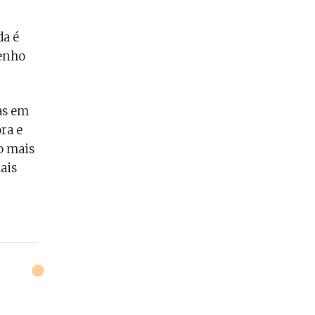
da é
tenho
as em
ra e
o mais
ais