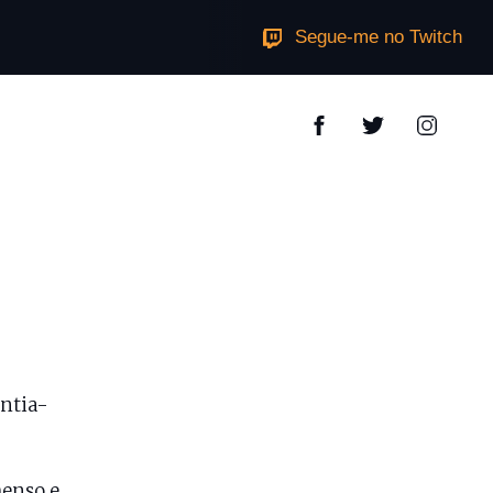
Segue-me no Twitch
entia-
menso e