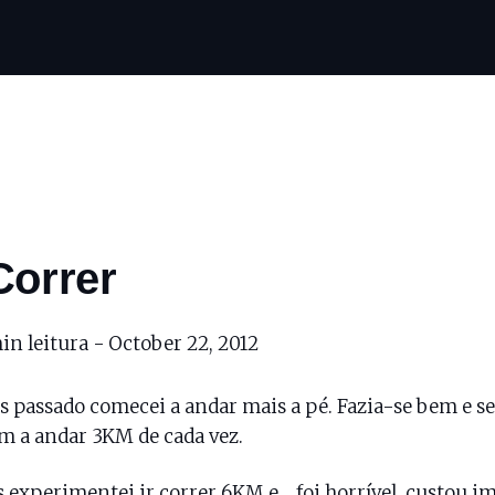
Correr
in leitura -
October 22, 2012
 passado comecei a andar mais a pé. Fazia-se bem e s
 a andar 3KM de cada vez.
 experimentei ir correr 6KM e… foi horrível, custou i