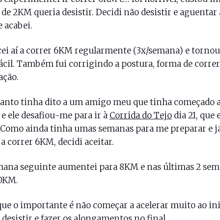
 de 2KM queria desistir. Decidi não desistir e aguentar 
e acabei.
i aí a correr 6KM regularmente (3x/semana) e tornou
ácil. Também fui corrigindo a postura, forma de correr
ação.
anto tinha dito a um amigo meu que tinha começado 
 e ele desafiou-me para ir à
Corrida do Tejo
dia 21, que 
Como ainda tinha umas semanas para me preparar e j
 a correr 6KM, decidi aceitar.
mana seguinte aumentei para 8KM e nas últimas 2 se
10KM.
ue o importante é não começar a acelerar muito ao ini
desistir e fazer os alongamentos no final.