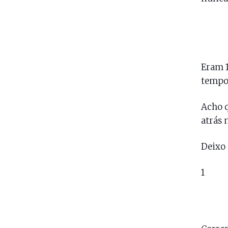
Eram 1
tempo 
Acho q
atrás 
Deixo 
1