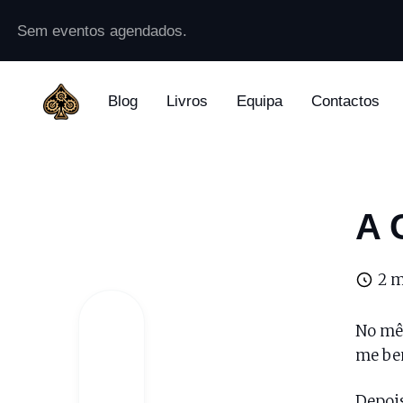
Sem eventos agendados.
Blog
Livros
Equipa
Contactos
A 
2 m
No mês
me bem
Depois