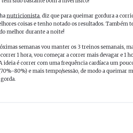
 tem sido bastante bom a nível físico!
nha
nutricionista
, diz que para queimar gordura a corri
lhores coisas e tenho notado os resultados. Também 
o melhor durante a noite!
óximas semanas vou manter os 3 treinos semanais, m
 correr 1 hora, vou começar a correr mais devagar e 1 ho
A ideia é correr com uma frequência cardíaca um pouc
(70%-80%) e mais tempo/sessão, de modo a queimar m
gorda.