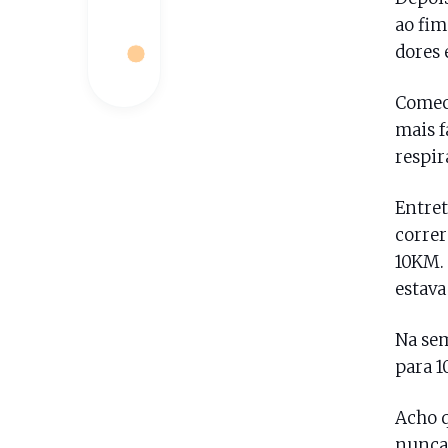
ao fim
dores 
Comece
mais f
respir
Entret
correr
10KM. 
estava
Na se
para 
Acho q
nunca 