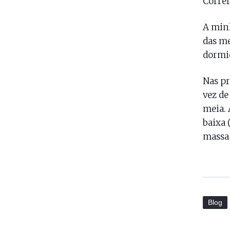
Correr
A mi
das me
dormid
Nas pr
vez de
meia. 
baixa 
massa 
Blog