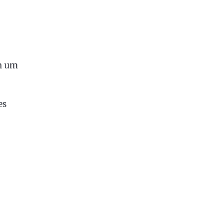
om um
es