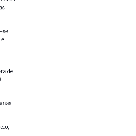
as
-se
 e
a
era de
á
manas
cio,