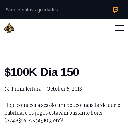
Sem eventos agendados.
$100K Dia 150
1 min leitura -
October 5, 2013
Hoje comecei a sessão um pouco mais tarde que o
habitual e os jogos estavam bastante bons
(
AA@$55
,
AK@$109
, etc)!