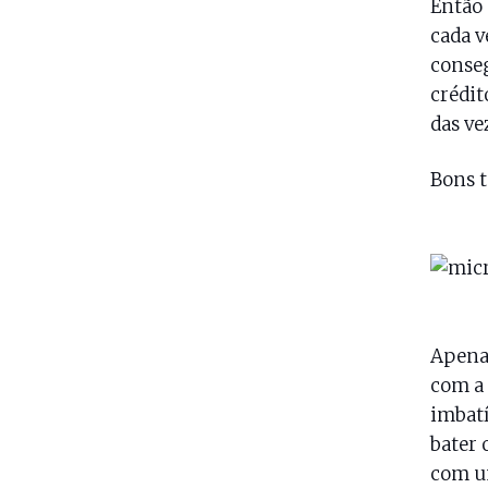
Então 
cada v
conse
crédit
das ve
Bons 
Apenas
com a 
imbatí
bater 
com um