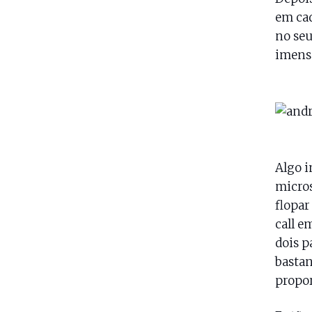
em cad
no seu
imenso
Algo i
micros
flopar
call e
dois p
bastan
propor