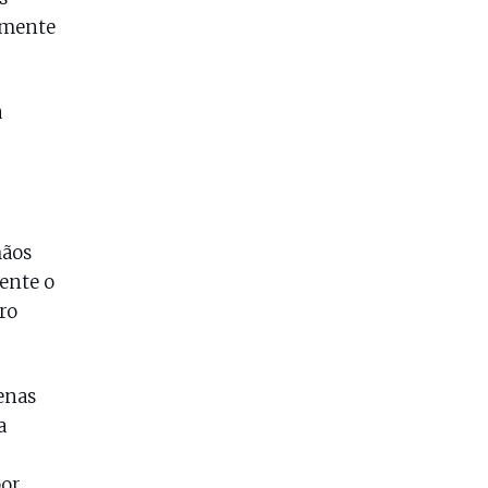
lmente
a
mãos
ente o
ro
enas
a
por