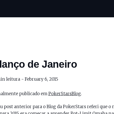
lanço de Janeiro
in leitura -
February 6, 2015
nalmente publicado em
PokerStarsBlog
.
 post anterior para o Blog da PokerStars referi que o
para 2015 era começar a aprender Pot-Limit Omaha na