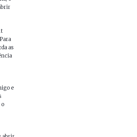
brir
t
Para
rda as
ência
migo e
s
 o
 abrir