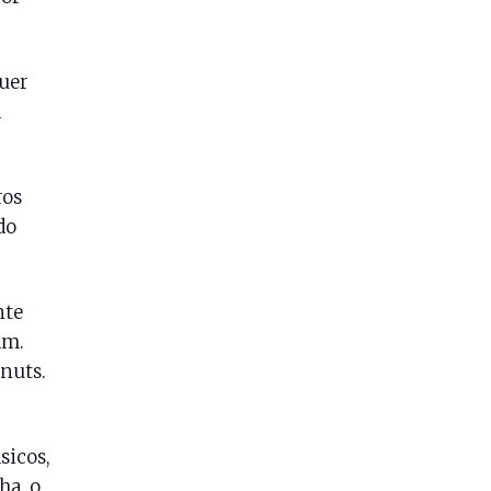
quer
a
ros
do
nte
am.
 nuts.
sicos,
ha, o