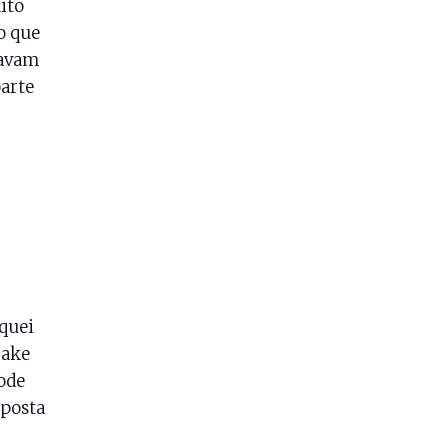
ito
o que
davam
parte
quei
rake
ode
aposta