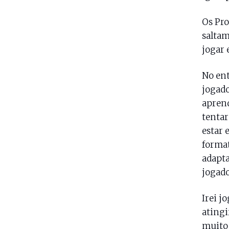
Os Pro
saltam
jogar 
No ent
jogado
aprend
tentar
estar 
format
adapta
jogado
Irei j
atingi
muito 