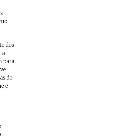
es
omo
te dos
 a
m para
eve
as do
me e
o
o