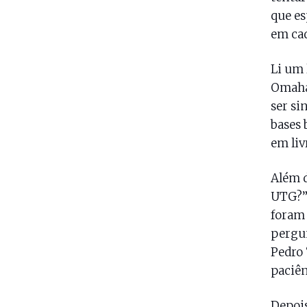
que es
em cad
Li um 
Omaha
ser si
bases 
em liv
Além d
UTG?” 
foram 
pergun
Pedro 
paciên
Depois