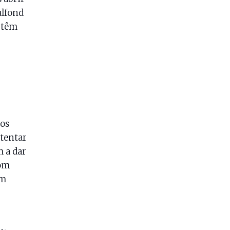
alfond
s têm
nos
 tentar
 a dar
com
am