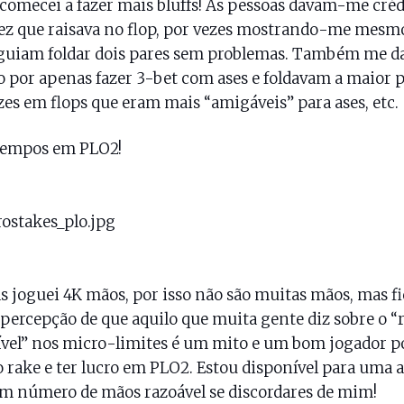
comecei a fazer mais bluffs! As pessoas davam-me créd
ez que raisava no flop, por vezes mostrando-me mesm
guiam foldar dois pares sem problemas. Também me 
o por apenas fazer 3-bet com ases e foldavam a maior 
zes em flops que eram mais “amigáveis” para ases, etc.
tempos em PLO2!
 joguei 4K mãos, por isso não são muitas mãos, mas fi
percepção de que aquilo que muita gente diz sobre o “
vel” nos micro-limites é um mito e um bom jogador p
o rake e ter lucro em PLO2. Estou disponível para uma 
 número de mãos razoável se discordares de mim!