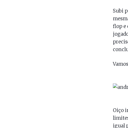
Subi p
mesma
flop e
jogado
precis
conclu
Vamos 
Oiço i
limite
igual 