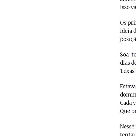
isso v
Os pri
ideia 
posiçã
Soa-te
dias d
Texas
Estava
domina
Cada v
Que pe
Nesse 
tenta