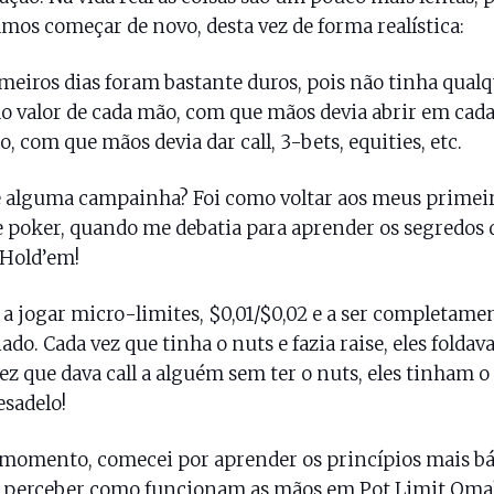
amos começar de novo, desta vez de forma realística:
meiros dias foram bastante duros, pois não tinha qual
do valor de cada mão, com que mãos devia abrir em cad
o, com que mãos devia dar call, 3-bets, equities, etc.
 alguma campainha? Foi como voltar aos meus primei
e poker, quando me debatia para aprender os segredos 
 Hold’em!
 a jogar micro-limites, $0,01/$0,02 e a ser completame
do. Cada vez que tinha o nuts e fazia raise, eles foldav
ez que dava call a alguém sem ter o nuts, eles tinham o
sadelo!
momento, comecei por aprender os princípios mais bá
r perceber como funcionam as mãos em Pot Limit Oma