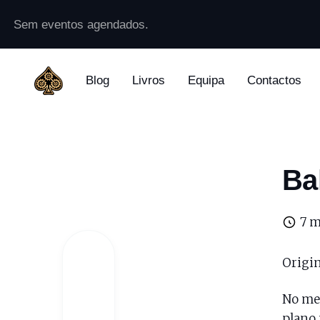
Sem eventos agendados.
Blog
Livros
Equipa
Contactos
Ba
7 m
Origi
No meu
plano 