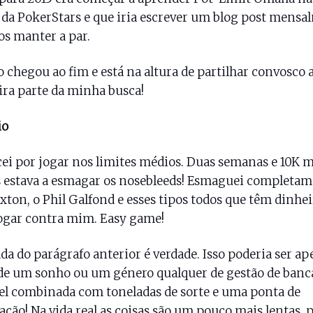
da PokerStars e que iria escrever um blog post mensa
os manter a par.
o chegou ao fim e está na altura de partilhar convosco 
ra parte da minha busca!
io
i por jogar nos limites médios. Duas semanas e 10K 
 estava a esmagar os nosebleeds! Esmaguei completam
xton, o Phil Galfond e esses tipos todos que têm dinhei
ogar contra mim. Easy game!
da do parágrafo anterior é verdade. Isso poderia ser ap
de um sonho ou um género qualquer de gestão de banc
el combinada com toneladas de sorte e uma ponta de
ação! Na vida real as coisas são um pouco mais lentas, 