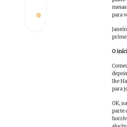
mesas 
para v
Janeir
primei
O iníc
Comece
depois
Ike Ha
para j
OK, na
parte 
horrív
alucin