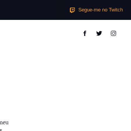
Segue-me no Twitch
 meu
s