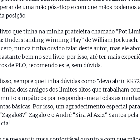
perar de uma mão pós-flop e com que mãos podemos a
a posição.
livro que tinha na minha prateleira chamado “Pot Limi
: Understanding Winning Play” de William Jockusch. 
ncero, nunca tinha ouvido falar deste autor, mas ele abo
bastante bem no seu livro, por isso, até ter mais experi
ros de PLO, recomendo este, sem dúvida.
isso, sempre que tinha dúvidas como “devo abrir KK72
tinha dois amigos dos limites altos que trabalham co
muito simpáticos por responder-me a todas as minha
tas básicas. Por isso, um agradecimento especial para
“Zagalo87” Zagalo e o André “Sira Al Aziz” Santos pela
cia!
 de me sentir mais confortável quanto a com que mãos