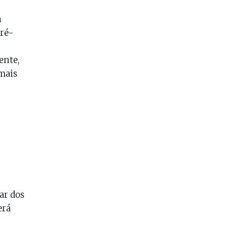
a
ré-
ente,
mais
ar dos
erá