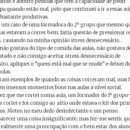
ndo e admiro pessoas que têm a capacidade de pedir
pa quando estão mal, pelo que continuei a ir a essas aul
bastante produtivas.
 um caso de uma formadora do 2º grupo que mesmo q
sas estavam a correr bem, fazia questão de pressionar o
, causando na minha opinião stress desnecessário…
ão gostava do tipo de comida das aulas, não gostava d
atado e não consigo aceitar stress desnecessário de
ito, apliquei o “quem está mal que se mude” e deixei de
aulas.
oram exemplos de quando as coisas correram mal, mas
 imensos momentos bons nas aulas a nível social.
vez que me cortei numa aula, um formador do 1º grupo 
 cortei e foi comigo ao sitio onde estava o kit dos pri
os. Meteu no meu dedo desinfectante e um penso.
arecer uma coisa insignificante, mas fez-me sentir qu
realmente uma preocupação com o bem estar dos alun