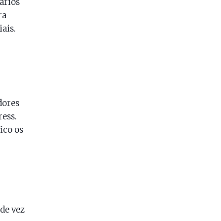
ários
ra
ais.
dores
ress.
ico os
de vez