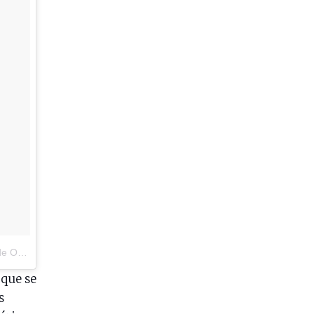
7 às 5:27 PDT
que se
s