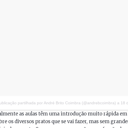
blicação partilhada por André Brito Coimbra (@andrebcoimbra)
a
18 de Out, 201
lmente as aulas têm uma introdução muito rápida em 
obre os diversos pratos que se vai fazer, mas sem grande