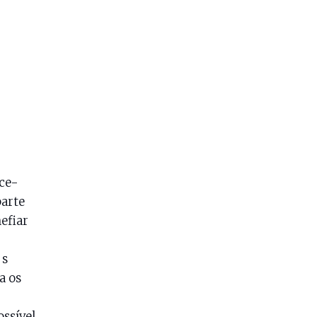
ce-
parte
efiar
 s
a os
ssível