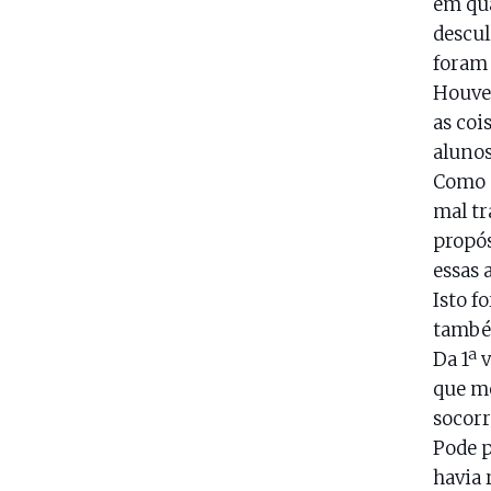
em qua
descul
foram 
Houve
as coi
alunos
Como n
mal tr
propós
essas 
Isto f
também
Da 1ª 
que me
socorr
Pode p
havia 