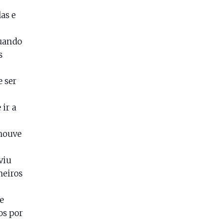
as e
uando
s
e ser
 ir a
 houve
viu
meiros
e
os por