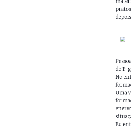
materi
pratos
depois
Pesso
do 1º 
No ent
formad
Uma ve
formad
enervo
situaç
Eu ent