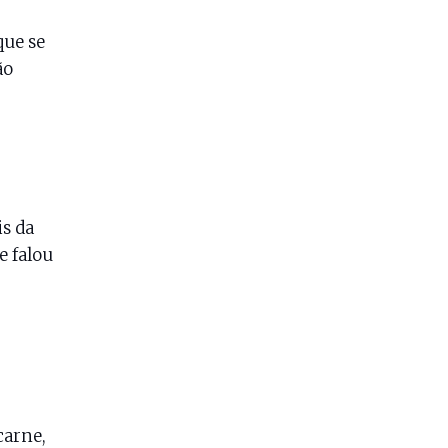
que se
ão
s da
e falou
carne,