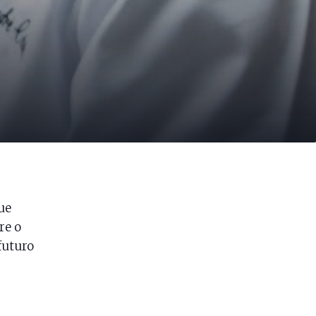
ue
re o
futuro