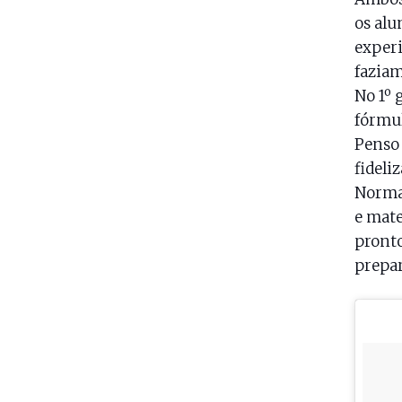
os alu
experi
faziam
No 1º 
fórmul
Penso 
fideli
Norma
e mate
pronto
prepar