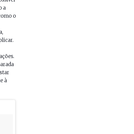
o a
 como o
a,
licar.
mações.
parada
star
e à