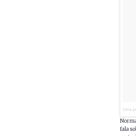
Uma pu
Norma
fala s