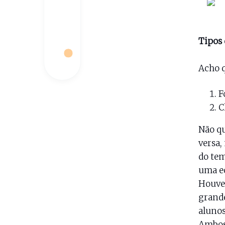
Tipos 
Acho q
F
C
Não qu
versa,
do tem
uma e
Houve 
grande
alunos
Ambos 