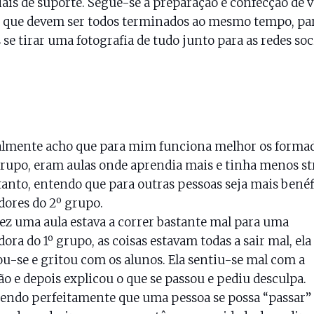
ais de suporte. Segue-se a preparação e confecção de v
 que devem ser todos terminados ao mesmo tempo, pa
 se tirar uma fotografia de tudo junto para as redes soci
almente acho que para mim funciona melhor os forma
grupo, eram aulas onde aprendia mais e tinha menos st
anto, entendo que para outras pessoas seja mais benéf
ores do 2º grupo.
z uma aula estava a correr bastante mal para uma
ora do 1º grupo, as coisas estavam todas a sair mal, ela
u-se e gritou com os alunos. Ela sentiu-se mal com a
ão e depois explicou o que se passou e pediu desculpa.
endo perfeitamente que uma pessoa se possa “passar” 