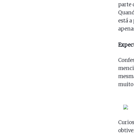
parte 
Quando
está a
apenas
Expect
Confes
mencio
mesma.
muito 
Curios
obtive