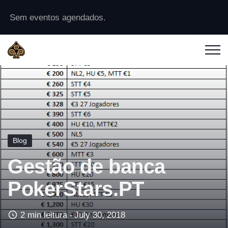
Sem eventos agendados.
Blog
Gestão de banca
PokerStars.PT
2 min leitura -
July 30, 2018