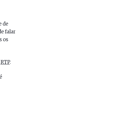
e de
e falar
s os
a
RTP
.
é