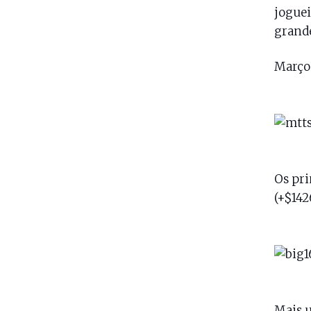
joguei
grande
Març
Os pri
(+$142
Mais u