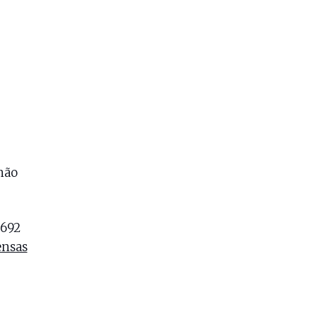
 não
9692
nsas