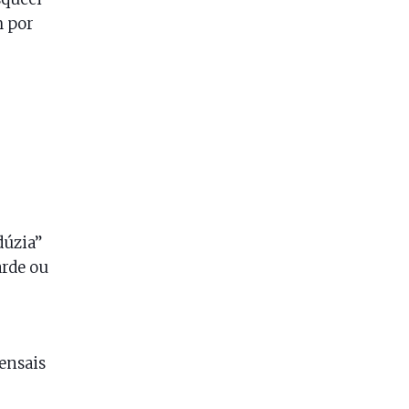
m por
dúzia”
arde ou
ensais