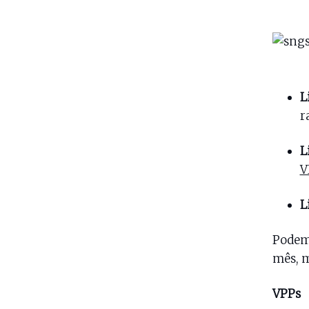
L
r
L
V
L
Podem
mês, m
VPPs