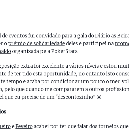
l de eventos fui convidado para a gala do Diário as Beir
er o
prémio de solidariedade
deles e participei na
prom
naldo
organizada pela PokerStars.
xposição extra foi excelente a vários níveis e estou mui
te de ter tido esta oportunidade, no entanto isto con
nte tempo e acaba por condicionar um pouco o meu vo
o, pelo que quando me compararem a outros profissiona
el que eu precise de um “descontozinho” 😛
ios
neiro
e
Feveiro
acabei por ter que falar dos torneios que