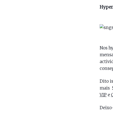
Hyper
Nos h
mensai
activi
conseg
Dito i
mais 
VIP
e
Deixo-