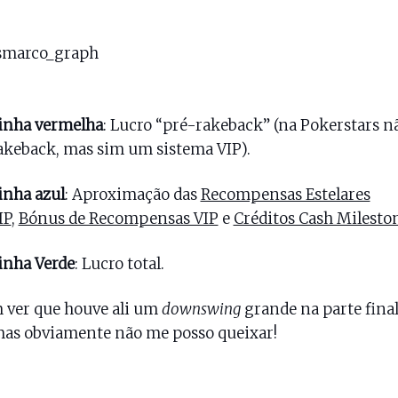
inha vermelha
: Lucro “pré-rakeback” (na Pokerstars n
akeback, mas sim um sistema VIP).
inha azul
: Aproximação das
Recompensas Estelares
IP
,
Bónus de Recompensas VIP
e
Créditos Cash Milesto
inha Verde
: Lucro total.
 ver que houve ali um
downswing
grande na parte final
as obviamente não me posso queixar!