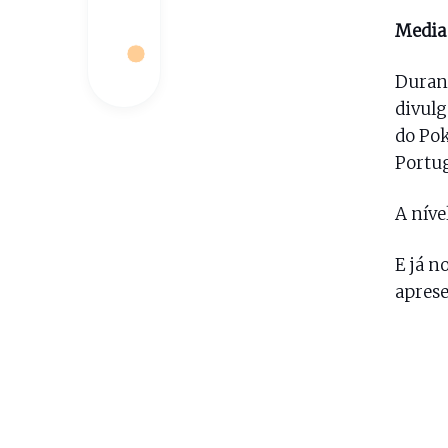
Media
Durant
divulg
do Pok
Portug
A níve
E já n
aprese