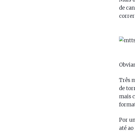
de can
correr
Obviam
Três m
de tor
mais c
format
Por um
até ao