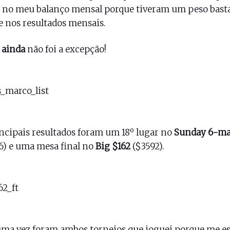
 no meu balanço mensal porque tiveram um peso bast
 nos resultados mensais.
o
ainda
não foi a excepção!
ncipais resultados foram um 18º lugar no
Sunday 6-m
6) e uma mesa final no
Big $162
($3592).
ma vez foram ambos torneios que joguei porque me e