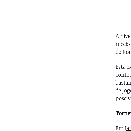
A níve
receb
do Ro
Esta e
conten
basta
de jog
possív
Torne
Em
Ja