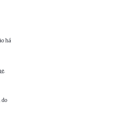
ão há
ne
.
 do