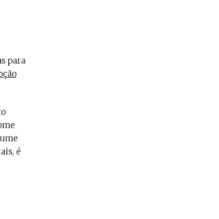
as para
oção
to
some
lume
is, é